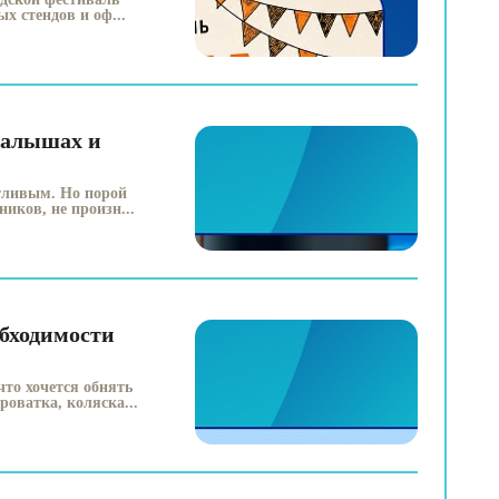
х стендов и оф...
малышах и
стливым. Но порой
иков, не произн...
бходимости
что хочется обнять
роватка, коляска...