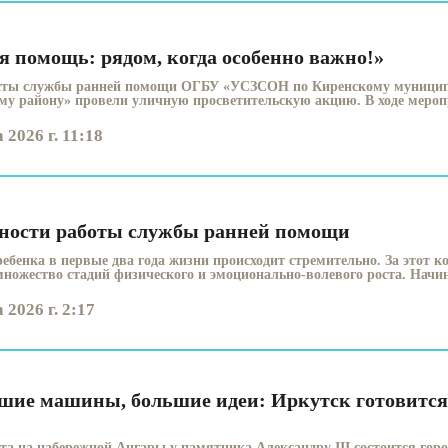
я помощь: рядом, когда особенно важно!»
сты службы ранней помощи ОГБУ «УСЗСОН по Киренскому муницип
му району» провели уличную просветительскую акцию. В ходе меропр
 2026 г. 11:18
ности работы службы ранней помощи
ребенка в первые два года жизни происходит стремительно. За этот к
ножество стадий физического и эмоционально-волевого роста. Начиная
 2026 г. 2:17
шие машины, большие идеи: Иркутск готовится
уста на набережной Ангары у памятника Александру III состоится гор