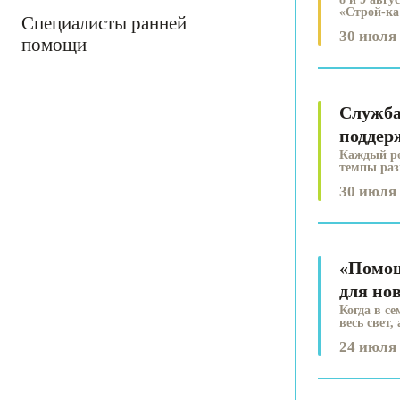
«Строй-ка
Специалисты ранней
30 июля 
помощи
Служба
поддер
Каждый ро
темпы раз
30 июля 
«Помощ
для но
Когда в с
весь свет,
24 июля 