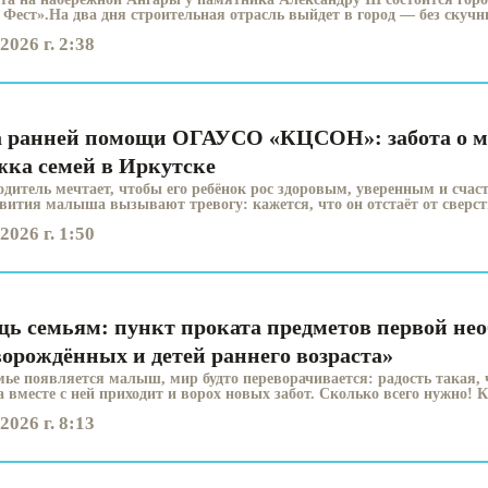
 Фест».На два дня строительная отрасль выйдет в город — без скучны
2026 г. 2:38
 ранней помощи ОГАУСО «КЦСОН»: забота о 
жка семей в Иркутске
дитель мечтает, чтобы его ребёнок рос здоровым, уверенным и сча
вития малыша вызывают тревогу: кажется, что он отстаёт от сверстн
2026 г. 1:50
ь семьям: пункт проката предметов первой нео
ворождённых и детей раннего возраста»
емье появляется малыш, мир будто переворачивается: радость такая, 
 а вместе с ней приходит и ворох новых забот. Сколько всего нужно! К
2026 г. 8:13