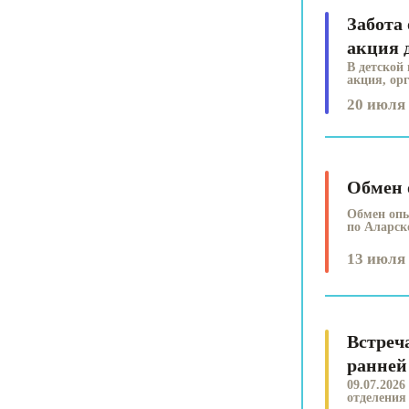
Забота
акция 
В детской
акция, ор
20 июля 
Обмен 
Обмен опы
по Аларск
13 июля 
Встреч
ранней
09.07.202
отделения