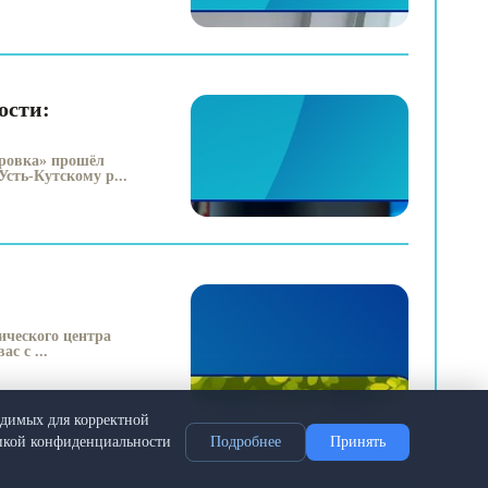
ости:
оровка» прошёл
сть-Кутскому р...
ического центра
с с ...
одимых для корректной
тикой конфиденциальности
Подробнее
Принять