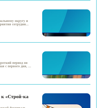
альному округу и
иятия сотрудни...
ороткий период он
 с первого дня, ...
 к «Строй-ка
одской фестиваль