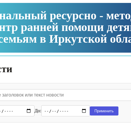
нальный ресурсно - мет
нтр ранней помощи детя
семьям в Иркутской обл
сти
До:
Применить