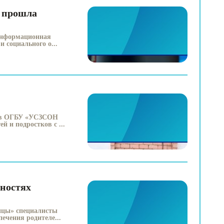
е прошла
 информационная
 социального о...
тов ОГБУ «УСЗСОН
 и подростков с ...
жностях
ницы» специалисты
чения родителе...