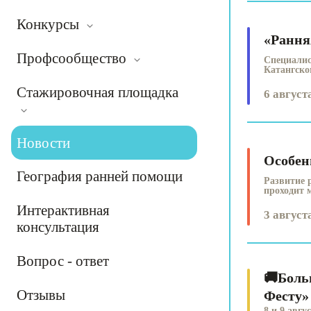
Конкурсы
«Рання
Профсообщество
Специали
Катангско
Стажировочная площадка
6 августа
Новости
Особен
География ранней помощи
Развитие 
проходит м
Интерактивная
3 августа
консультация
Вопрос - ответ
🚚Боль
Отзывы
Фесту»
8 и 9 авг