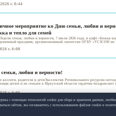
2026 г. 8:44
ичное мероприятие ко Дню семьи, любви и верн
жка и тепло для семей
Недели семьи, любви и верности, 7 июля 2026 года, в кафе «Божья к
душевный праздник, организованный совместно ОГБУ «УСЗСОН по У
026 г. 6:08
 семьи, любви и верности!
 коллеги, родители и дети!Коллектив Регионального ресурсно-метод
мощи детям и их семьям в Иркутской области сердечно поздравляет ва
026 г. 6:06
трика с помощью технологий cookie для сбора и хранения данных, необх
1 из 36
оваться сайтом, вы соглашаетесь с использованием файлов cookie и поли
⇁