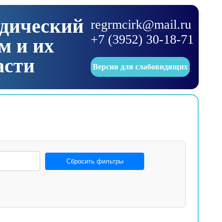
одический
regrmcirk@mail.ru
+7 (3952) 30-18-71
м и их
асти
Версия для слабовидящих
Сбросить фильтры