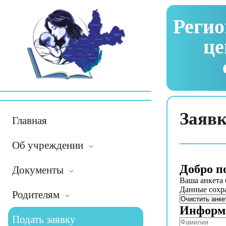
Регио
це
Заявк
Главная
Об учреждении
Добро п
Документы
Ваша анкета 
Данные сохра
Родителям
Очистить анке
Информа
Подать заявку