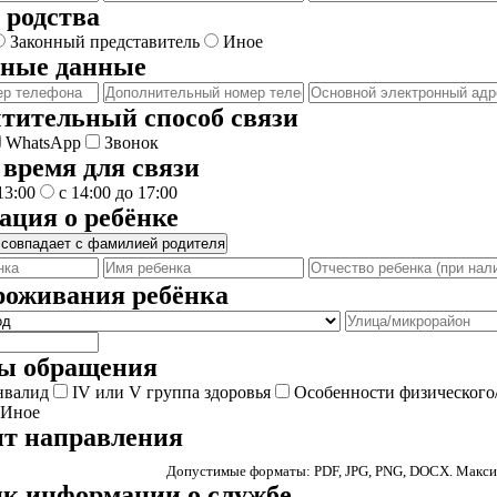
 родства
Законный представитель
Иное
тные данные
тительный способ связи
WhatsApp
Звонок
 время для связи
13:00
с 14:00 до 17:00
ция о ребёнке
 совпадает с фамилией родителя
роживания ребёнка
ы обращения
нвалид
IV или V группа здоровья
Особенности физического
Иное
т направления
Допустимые форматы: PDF, JPG, PNG, DOCX. Максим
к информации о службе