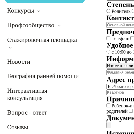
Степень
Конкурсы
Родитель
Контак
Профсообщество
Предпоч
Telegram
Стажировочная площадка
Удобное
с 10:00 до 
Информа
Новости
Нажмите если
География ранней помощи
Адрес п
Интерактивная
консультация
Причин
Ребенок-и
родителей
Вопрос - ответ
Докумен
Отзывы
Источни