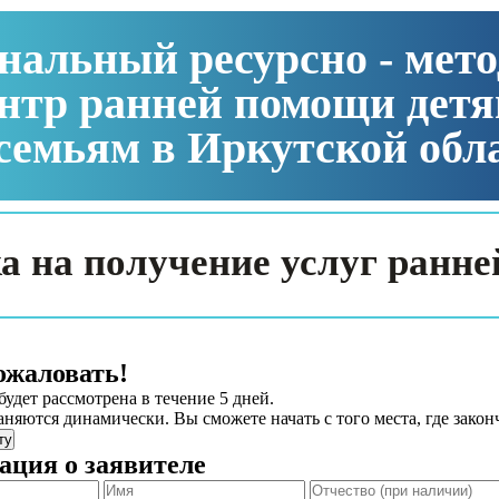
нальный ресурсно - мет
нтр ранней помощи детя
семьям в Иркутской обл
а на получение услуг ранн
ожаловать!
будет рассмотрена в течение
5
дней.
няются динамически. Вы сможете начать с того места, где закон
ту
ция о заявителе